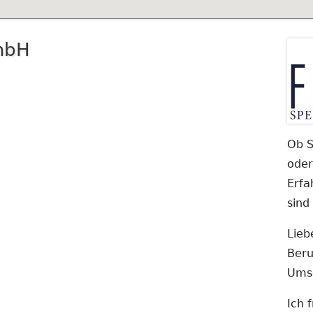
GmbH
Ma
Si
Ob S
oder
Erfa
sind
Lieb
Beru
Umse
Ich 