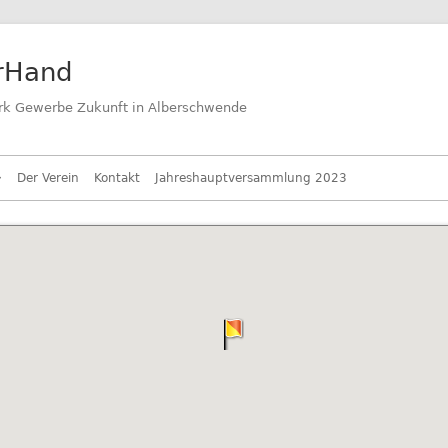
erHand
k Gewerbe Zukunft in Alberschwende
Der Verein
Kontakt
Jahreshauptversammlung 2023
nd stellt us …
Teilnehmende Betriebe
Schule & Handwerk
Musikverein Alberschwende
Shuttle-Bus-Linien
Verpflegung